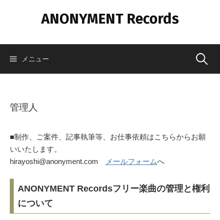
コ
ANONYMENT Records
ン
テ
ン
ツ
メニュー
検
へ
ス
索
キ
ッ
管理人
プ
:
■制作、ご案件、記事執筆等、お仕事依頼はこちらからお願
いいたします。
hirayoshi@anonyment.com
メールフォーム
へ
ANONYMENT Recordsフリー楽曲の管理と権利
について