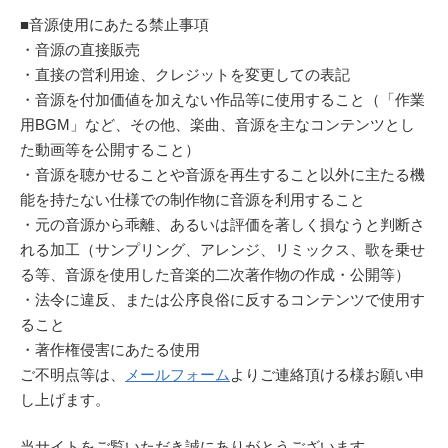
■音源使用にあたる禁止事項
・音源の直接販売
・直接の営利用途、クレジットを変更しての表記
・音源を付加価値を加えない作品等に使用すること（「作業
用BGM」など、その他、楽曲、音源を主なコンテンツとし
た動画等を公開すること）
・音源を聴かせることや音源を再生すること以外に主たる機
能を持たない仕様での制作物に音源を利用すること
・元の音源から乖離、あるいは評価を著しく損なうと判断さ
れる加工（サンプリング、アレンジ、リミックス、歌を乗せ
る等、音源を使用した音楽的二次著作物の作成・公開等）
・法令に違反、または公序良俗に反するコンテンツで使用す
ること
・著作権侵害にあたる使用
ご不明点等は、
メールフォーム
よりご連絡頂ける様お願い申
し上げます。
当サイトをご覧いただき誠にありがとうございます。