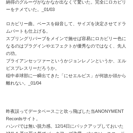
納得のグルーヴがなかなか出なくて驚いた。完全にロカビリ
ーをナメていた。_01/03
ロカビリー曲。ベースを録音して、サイズを決定させてドラ
ムパートも仕上げる。
スプリングリバーブをメインで施せば容易にロカビリー色に
なるのはプラグインやエフェクトが優秀なのではなく、先人
の功。
ブライアンセッツァーというかジョンレノンというか、エル
ビスプレスリーだろうか。
稲中卓球部に一瞬出てきた「にせエルビス」が何故か頭から
離れない。_01/04
昨夜誤ってデータベースごと吹っ飛ばした当ANONYMENT
Recordsサイト。
ハンパでは無い脱力感。12/14日にバックアップしておいた