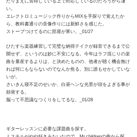
たりまえに習得している上で対応しているのだろうから凄
い。
エレクトロミュージック作りからMIXを手探りで覚えたか
ら、教科書通りの音像作りには新鮮さを感じた。
ストーブつけてるのに部屋が寒い。_01/27
ひたすら楽器練習して完璧な納得テイクが録音できるまで公
開せず、というのは妙に不安になる。今年はラフ混じりの楽
曲を量産するよりは、と決めたものの、他者が聴く機会無け
れば何にもならないのでなんか焦る。別に誰もせかしていな
いが。
さいきん寝不足のせいか、白昼ヘンな光景が頭をよぎる事が
頻発する。
脳って不思議なつくりをしてるな。_01/28
ギターレッスンに必要な課題曲を探す。
ミスチルがやや好きみたいなので、Mr.childrenの曲から探