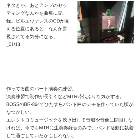
ネタとか。あとアンプのセッ
ティングなんかを曲毎に記
録。ビルエヴァンスのCDが見
える位置にあると、なんか監
視されてる気分になる。
_01/13
作ってる曲のパート演奏の練習。
演奏練習で制作が長引くなどMTR時代ぶりな気がする。
BOSSのBR-864でひたすらバンド曲のデモを作っていた頃が
なつかしい。
エレクトロミュージックを聴き出して音域や音像に開眼しな
ければ、今でもMTRに生演奏録音のみで、バンド活動に執着
して過ごしていたかもしれない。