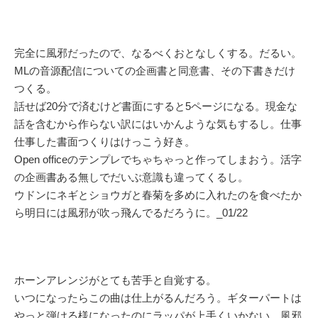
完全に風邪だったので、なるべくおとなしくする。だるい。
MLの音源配信についての企画書と同意書、その下書きだけ
つくる。
話せば20分で済むけど書面にすると5ページになる。現金な
話を含むから作らない訳にはいかんような気もするし。仕事
仕事した書面つくりはけっこう好き。
Open officeのテンプレでちゃちゃっと作ってしまおう。活字
の企画書ある無しでだいぶ意識も違ってくるし。
ウドンにネギとショウガと春菊を多めに入れたのを食べたか
ら明日には風邪が吹っ飛んでるだろうに。_01/22
ホーンアレンジがとても苦手と自覚する。
いつになったらこの曲は仕上がるんだろう。ギターパートは
やっと弾ける様になったのにラッパが上手くいかない。風邪