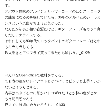
す。
アバウト気味のアルペジオとパワーコードの16分ストローク
の練習になるのを探していたら、96年のアルバムのシーラカ
ンスという楽曲がちょうど良かった。
なんだか演奏が粗い音源だけど、ギターフレーズもカッコ良
しだしアナライズする。
それにしても90年代のロックバンドのギターフレーズはどれ
もキラキラしてる。
鉄火巻きとアジフライ買って来たから喰おう。_01/29
べんりなOpen officeで教材をつくる。
でも表の細かいレイアウトとかパパッとピシッと上手くいか
ないとイラりとする。
内容は出来てるのに細かいトコずれたりとか枠の色がとか、
もう明日朝やろう。
夜までには間に合うだろうも。_01/30