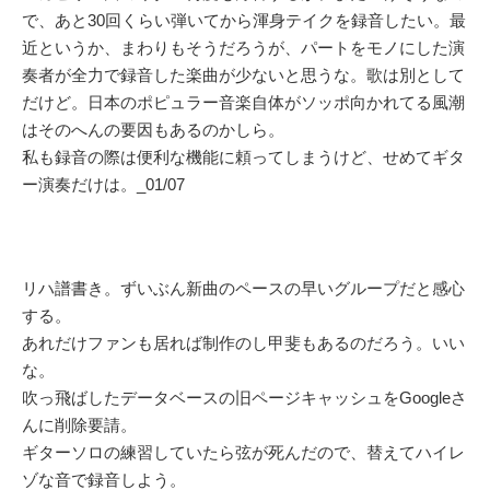
で、あと30回くらい弾いてから渾身テイクを録音したい。最
近というか、まわりもそうだろうが、パートをモノにした演
奏者が全力で録音した楽曲が少ないと思うな。歌は別として
だけど。日本のポピュラー音楽自体がソッポ向かれてる風潮
はそのへんの要因もあるのかしら。
私も録音の際は便利な機能に頼ってしまうけど、せめてギタ
ー演奏だけは。_01/07
リハ譜書き。ずいぶん新曲のペースの早いグループだと感心
する。
あれだけファンも居れば制作のし甲斐もあるのだろう。いい
な。
吹っ飛ばしたデータベースの旧ページキャッシュをGoogleさ
んに削除要請。
ギターソロの練習していたら弦が死んだので、替えてハイレ
ゾな音で録音しよう。