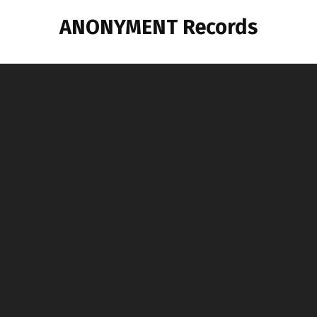
コ
ANONYMENT Records
ン
テ
ン
ツ
へ
ス
キ
ッ
プ