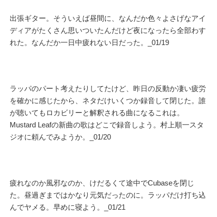
出張ギター。そういえば昼間に、なんだか色々よさげなアイ
ディアがたくさん思いついたんだけど夜になったら全部わす
れた。なんだか一日中疲れない日だった。_01/19
ラッパのパート考えたりしてたけど、昨日の反動か凄い疲労
を確かに感じたから、ネタだけいくつか録音して閉じた。誰
が聴いてもロカビリーと解釈される曲になるこれは。
Mustard Leafの新曲の歌はどこで録音しよう。村上順一スタ
ジオに頼んでみようか。_01/20
疲れなのか風邪なのか、けだるくて途中でCubaseを閉じ
た。昼過ぎまではかなり元気だったのに。ラッパだけ打ち込
んでヤメる。早めに寝よう。_01/21