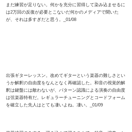
まだ練習が足りない。何かを充分に習得して染み込ませるに
は2万回の反復が必要とこないだ何かのメディアで聞いた
が、それは多すぎだと思う。_01/08
出張ギターレッスン。改めてギターという楽器の難しさとい
うか解釈の自由度をなんとなく再確認した。和音の視覚的解
釈は鍵盤には敵わないが、パターン認識による演奏の自由度
は弦楽器特有だ。レギュラーチューニングとコードフォーム
を確立した先人はとても凄いよね。凄い。_01/09