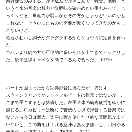
楽器練習のみする。弾き込んで弾きこんで、録音。演奏。と
いう本来の音楽の魅力と醍醐味を確かめたい事もあって、じ
っくりやる。量産力が弱いからその方がちょうどいいのかも
しれない。そういったものの需要が無くなってきたのかもし
れないけど。
最近さむいし調子がグラグラするからショウガ焼定食を食べ
た。
ゴハンより肉の方が圧倒的に多いそれが出てきてビックリし
た。後半は線キャベツを肉でくるんで食べた。_01/10
パートが固まったから完奏録音に挑んだが、弾けず。
スウィングというかシャッフルビートは得意ではないが、こ
こまで手こずるとは猛省した。左手全体の筋肉疲労を確かに
感じる。ロカビリーは断じて苦渋の心境で録音する音楽では
ないから今日は断念。楽勝に弾き倒したぜ的な雰囲気が出て
いないと、この曲を仕上げる意味はあんま無いし。明日やる
予定だった譜書きをした。 TAB譜。_01/11