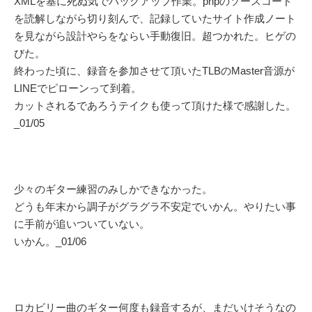
XMLを基に死ぬ気でバックアップ作業。phpのソースコード
を読解しながら切り刻んで、記録していたサイト作成ノート
を見ながら設計やらをならい手動復旧。超つかれた。ヒゲの
びた。
終わった頃に、録音を参加させて頂いたTLBのMaster音源が
LINEでピローンって到着。
カットされるであろうテイクも使って頂けた様で感謝した。
_01/05
少々のギター練習のみしかできなかった。
どうも年末から調子がグラグラ不安定でいかん。やりたい事
に手前が追いついていない。
いかん。_01/06
ロカビリー曲のギター何度も録音するが、まだいけそうなの