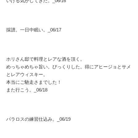
いける気がしてきた。_06/16
採譜。一日中眠い。_06/17
ホリさん邸で料理とレアな酒を頂く。
めっちゃめちゃ旨い。びっくりした。得にアヒージョとサメ
とレアウィスキー。
本当にご馳走さまでした！
また行こう。_06/18
パラロスの練習仕込み。_06/19