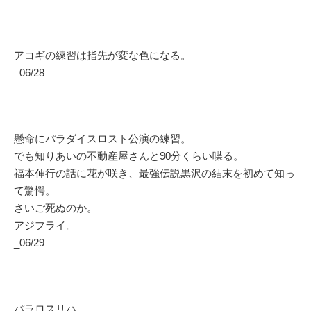
アコギの練習は指先が変な色になる。
_06/28
懸命にパラダイスロスト公演の練習。
でも知りあいの不動産屋さんと90分くらい喋る。
福本伸行の話に花が咲き、最強伝説黒沢の結末を初めて知っ
て驚愕。
さいご死ぬのか。
アジフライ。
_06/29
パラロスリハ。