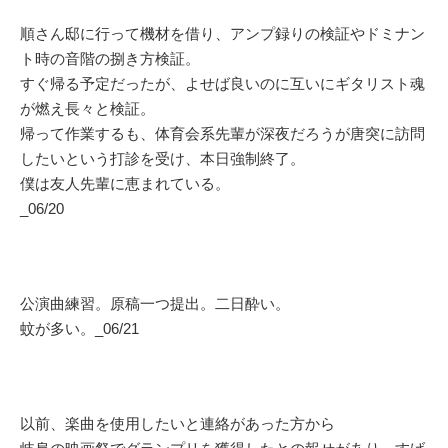
順さん邸に行って機材を借り、アンプ録りの検証やドミナン
ト時の音階の捌き方検証。
すぐ帰る予定だったが、よせば良いのに互いにギタリスト魂
が燃え長々と検証。
帰って作業するも、体育会系先輩が深夜だろうが唐突に訪問
したいという打診を受け、本日強制終了。
僕は友人先輩に恵まれている。
_06/20
公演曲練習。原稿一つ提出。二日酔い。
蚊が多い。_06/21
以前、楽曲を使用したいと連絡があった方から