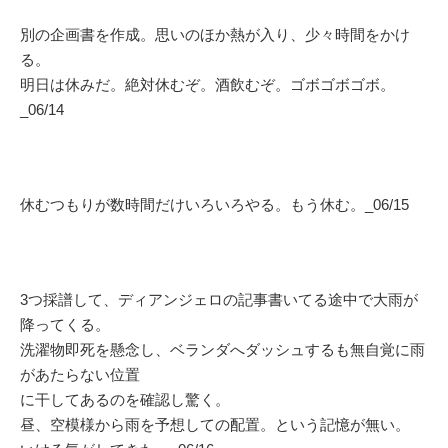
別の企画書を作成。思いのほか熱が入り、少々時間をかけ
る。
明日は休みだ。絶対休むぞ。酒飲むぞ。ゴボゴボゴボ。
_06/14
休むつもりが数時間だけいろいろやる。もう休む。_06/15
3つ採譜して、ディアンジェロの記事書いてる途中で大雨が
降ってくる。
洗濯物即死を懸念し、ベランダへダッシュするも無自覚に雨
があたらない位置
に干してあるのを確認し驚く。
昼、空模様から雨を予想しての配置。という記憶が無い。