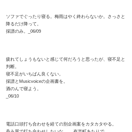
ソファでぐったり寝る。梅雨はやく終わらないか。さっさと
降るだけ降って。
採譜のみ。_06/09
疲れてしょうもないと感じて何だろうと思ったが、寝不足と
判断。
寝不足がいちばん良くない。
採譜とMusicvoiceの企画書を。
酒のんで寝よう。
_06/10
電話口頭打ち合わせを経ての別企画案をカタカタやる。
呑み屋で打ち合わせしたいな…….有楽町あたりで。