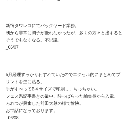
新宿タワレコにてバックヤード業務。
朝から非常に調子が優れなかったが、多くの方々と接すると
そうでもなくなる。不思議。
_06/07
5月経理すっかりわすれていたのでエクセル的にまとめてプ
リントを壁に貼る。
手がすべってB４サイズで印刷し、ちっちゃい。
フェス系記事書きの最中、酔っぱらった編集長から入電。
ろれつが興奮した前田太尊の様で愉快。
お世話になっております。
_06/08