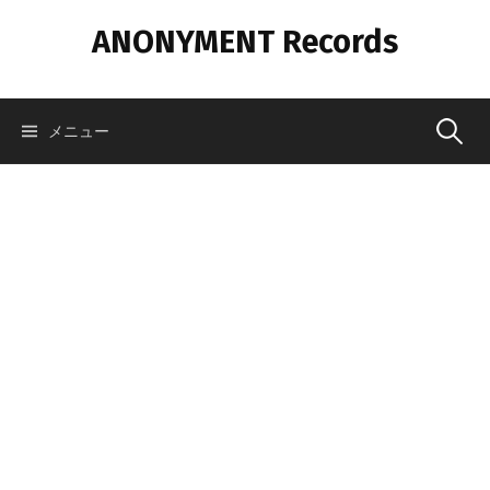
コ
ANONYMENT Records
ン
テ
ン
ツ
メニュー
検
へ
ス
索
キ
ッ
プ
: