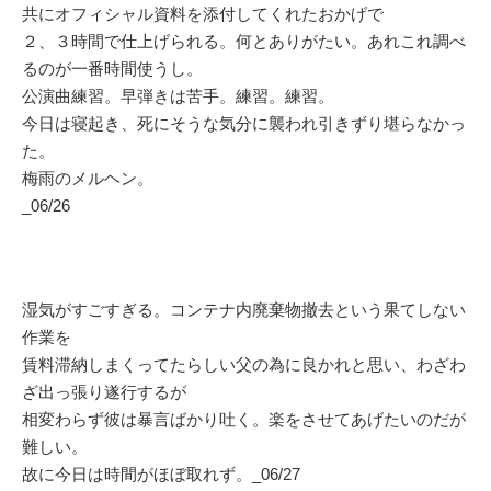
共にオフィシャル資料を添付してくれたおかげで
２、３時間で仕上げられる。何とありがたい。あれこれ調べ
るのが一番時間使うし。
公演曲練習。早弾きは苦手。練習。練習。
今日は寝起き、死にそうな気分に襲われ引きずり堪らなかっ
た。
梅雨のメルヘン。
_06/26
湿気がすごすぎる。コンテナ内廃棄物撤去という果てしない
作業を
賃料滞納しまくってたらしい父の為に良かれと思い、わざわ
ざ出っ張り遂行するが
相変わらず彼は暴言ばかり吐く。楽をさせてあげたいのだが
難しい。
故に今日は時間がほぼ取れず。_06/27