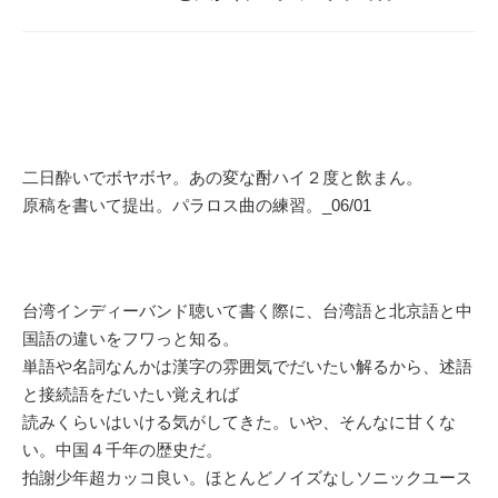
二日酔いでボヤボヤ。あの変な酎ハイ２度と飲まん。
原稿を書いて提出。パラロス曲の練習。_06/01
台湾インディーバンド聴いて書く際に、台湾語と北京語と中
国語の違いをフワっと知る。
単語や名詞なんかは漢字の雰囲気でだいたい解るから、述語
と接続語をだいたい覚えれば
読みくらいはいける気がしてきた。いや、そんなに甘くな
い。中国４千年の歴史だ。
拍謝少年超カッコ良い。ほとんどノイズなしソニックユース