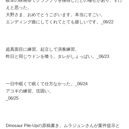
岐阜の映画祭でグランプリを獲得したとの報せがあり、すげ
えと思った。
大野さま、おめでとうございます。本当にすごい。
エンディング曲にしてくれてとても嬉しいです。_06/22
超真面目に練習。起立して演奏練習。
昨日と同じウドンを喰う。タレがしょっぱい。_06/23
一日中眠くて眠くて仕方なかった。_06/24
アコギの練習。弦固い。
_06/25
Dinosaur Pile-Upの原稿書き。ムラジュンさんが案件提示と